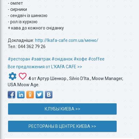
- омлет
- сирники
- сендвіч із шинкою
- рол із куркою
+ кава до кожного сніданку
Докладніше:
http://lkafa-cafe.com.ua/меню/
Тел.: 044 362 79 26
#ресторан
#завтрак
#сніданок
#кофе
#coffee
Все предложения от L'KAFA CAFE >>
4
от
Артур Шенкор.
,
Silvio D'Ita.
,
Moow Manager
,
USA Moow Age.
КЛУБЫ КИЕВА >>
РЕСТОРАНЫ В ЦЕНТРЕ КИЕВА >>