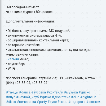
•60 посадочных мест
•в режиме фуршет 80 человек.
Дополнительная информация:
• Dj, балет, шоу программы, MC-ведущий;
• акустическая система класса Hi-Fi;
• обширная винная и коктейльная карта;
• авторские коктейли;
• итальянская, японская, национальная кухни, сэндвич
меню, закуски к пиву;
•
кальян
меню;
• лаунж бар;
• Wi-Fi.
проспект Генерала Ватутина 2-т, ТРЦ «Скай Мол», 4 этаж
(044) 495-55-04, 495-55-24
#танцы
#dance
#тусовка
#коктейли
#музыка
#диско
#клуб
#ночной_клуб
#диско
#дискотека
#club
#nightclub
#disco
#вечеринка
#party
#тусе
#ночь
#недорого
#эконом