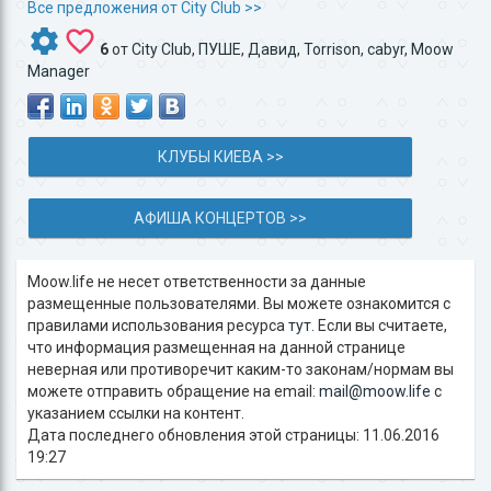
Все предложения от City Club >>
6
от
City Club
,
ПУШЕ
,
Давид
,
Torrison
,
cabyr
,
Moow
Manager
КЛУБЫ КИЕВА >>
АФИША КОНЦЕРТОВ >>
Moow.life не несет ответственности за данные
размещенные пользователями. Вы можете ознакомится с
правилами использования ресурса
тут
. Если вы считаете,
что информация размещенная на данной странице
неверная или противоречит каким-то законам/нормам вы
можете отправить обращение на email:
mail@moow.life
c
указанием ссылки на контент.
Дата последнего обновления этой страницы: 11.06.2016
19:27