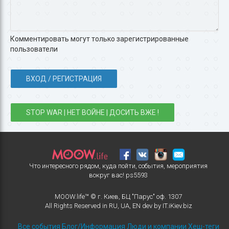
Комментировать могут только зарегистрированные
пользователи
ВХОД / РЕГИСТРАЦИЯ
STOP WAR | НЕТ ВОЙНЕ | ДОСИТЬ ВЖЕ !
Что интересного рядом, куда пойти, события, мероприятия
вокруг вас!
ps5593
MOOW.life™ © г. Киев, БЦ "Парус" оф. 1307
All Rights Reserved in
RU
,
UA
,
EN
dev by
IT.iKiev.biz
Все события
Блог/Информация
Люди и компании
Хеш-теги