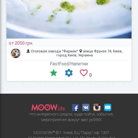
от 2050 грн.
Столовая завода "Фармак"
улица Фрунзе 74, Киев,
город Киев, Украина
FastFood/Напитки
0
Что интересного рядом, куда пойти, события,
мероприятия вокруг вас!
ps5593
MOOW.life™ © г. Киев, БЦ "Парус" оф. 1307