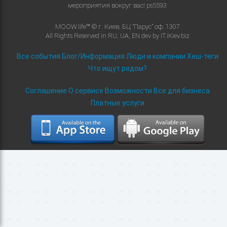
мероприятия вокруг вас!
ps5593
MOOW.life™ © г. Киев, БЦ "Парус" оф. 1307
All Rights Reserved in
RU
,
UA
,
EN
dev by
IT.iKiev.biz
Все события
Блог/Информация
Люди и компании
Хеш-теги
Что ищут рядом?
Соглашение
О сервисе
Возможности
Все для бизнеса
Платные услуги